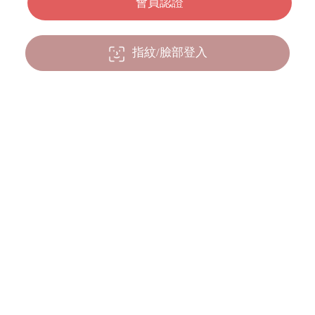
指紋/臉部登入