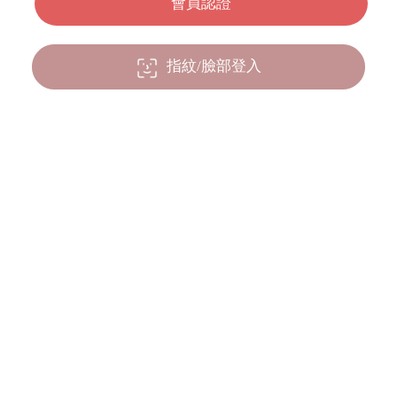
指紋/臉部登入