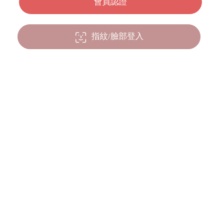
指紋/臉部登入