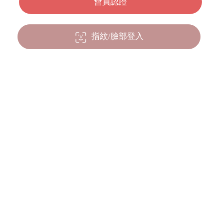
指紋/臉部登入