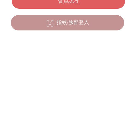
指紋/臉部登入